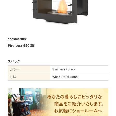
ecosmartfire
Fire box 650DB
スペック
カラー
Stainless / Black
寸法
W846 D426 H885