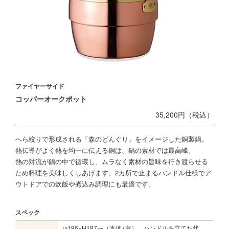
ファイヤーサイド
コッパーオークポット
35,200円（税込）
へら絞りで形成される「森のどんぐり」をイメージした銅製鍋。
熱伝導がよく熱を均一に伝える銅は、鍋の素材では最高峰。
熱の対流が鍋の中で循環し、ムラなく素材の旨味を行き渡らせる
ため料理を美味しくしあげます。2カ所で止まるハンドル仕様でア
ウトドアでの炊飯や煮込み調理にも最適です。
スペック
φ196×H187㎜（本体+蓋）、ハンドルを立てた状