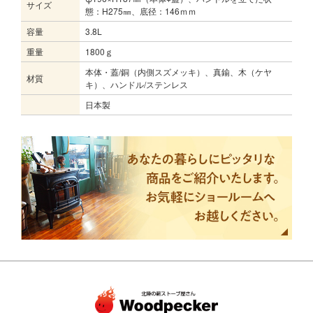
サイズ
態：H275㎜、底径：146ｍｍ
容量
3.8L
重量
1800ｇ
本体・蓋/銅（内側スズメッキ）、真鍮、木（ケヤ
材質
キ）、ハンドル/ステンレス
日本製