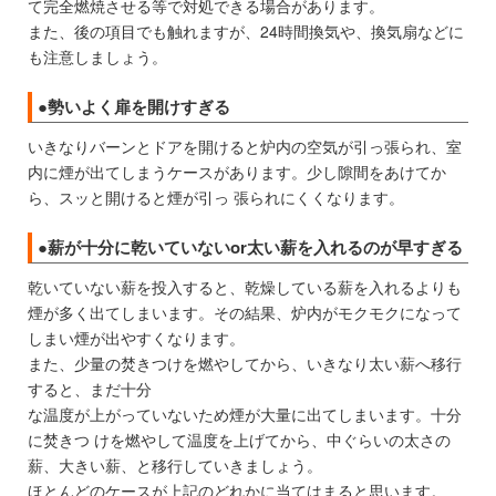
て完全燃焼させる等で対処できる場合があります。
また、後の項目でも触れますが、24時間換気や、換気扇などに
も注意しましょう。
●勢いよく扉を開けすぎる
いきなりバーンとドアを開けると炉内の空気が引っ張られ、室
内に煙が出てしまうケースがあります。少し隙間をあけてか
ら、スッと開けると煙が引っ 張られにくくなります。
●薪が十分に乾いていないor太い薪を入れるのが早すぎる
乾いていない薪を投入すると、乾燥している薪を入れるよりも
煙が多く出てしまいます。その結果、炉内がモクモクになって
しまい煙が出やすくなります。
また、少量の焚きつけを燃やしてから、いきなり太い薪へ移行
すると、まだ十分
な温度が上がっていないため煙が大量に出てしまいます。十分
に焚きつ けを燃やして温度を上げてから、中ぐらいの太さの
薪、大きい薪、と移行していきましょう。
ほとんどのケースが上記のどれかに当てはまると思います。