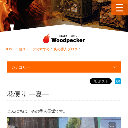
HOME
薪ストーブのすすめ
炎の番人ブログ
カテゴリー
花便り ―夏―
こんにちは、炎の番人長坂です。