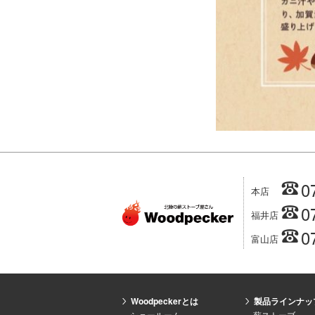
0
本店
0
福井店
0
富山店
Woodpeckerとは
製品ラインナッ
ショールーム
薪ストーブ