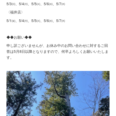
5/3㈰、5/4㈪、5/5㈫、5/6㈬、5/7㈭
〈福井店〉
5/1㈮、5/4㈪、5/5㈫、5/6㈬、5/7㈭
◆◆お願い◆◆
申し訳ございませんが、お休み中のお問い合わせに対するご回
答は5月8日以降となりますので、何卒よろしくお願いいたしま
す。